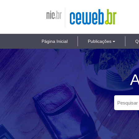
ir
para
Nic.br
Ceweb.br
o
conteúdo
Página Inicial
Publicações
Q
A
Pesquisar