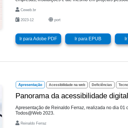
Ceweb.br
2023-12
port
Ir para Adobe PDF
Ir para EPUB
I
Apresentação
Acessibilidade na web
Deficiências
Tecno
Panorama da acessibilidade digita
Apresentação de Reinaldo Ferraz, realizada no dia 01
Todos@Web 2023.
Reinaldo Ferraz