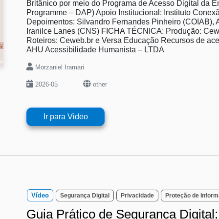
Britânico por meio do Programa de Acesso Digital da Em
Programme – DAP) Apoio Institucional: Instituto Con
Depoimentos: Silvandro Fernandes Pinheiro (COIAB), 
Iranilce Lanes (CNS) FICHA TÉCNICA: Produção: Cew
Roteiros: Ceweb.br e Versa Educação Recursos de acess
AHU Acessibilidade Humanista – LTDA
Morzaniel Iramari
2026-05
other
Ir para Video
Vídeo
Segurança Digital
Privacidade
Proteção de Infor
Guia Prático de Segurança Digital: