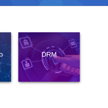
b
DRM