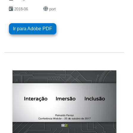
2018-06
port
Ir para Adobe PDF