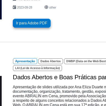
2023-09-28
other
Ir para Adobe PDF
Apresentação
Dados Abertos
DWBP (Data on the Web Bests
LAI (Lei de Acesso à Informação)
Dados Abertos e Boas Práticas p
Apresentação de slides utilizada por Ana Eliza Duarte
documentação, organização, tratamento, gestão, exposiç
evento ABRALIN em Cena, promovido pela Associação Bra
a respeito de alguns conceitos relacionados a Dados A
Web. O ABRALIN em Cena está em sua 17ª edição, e e