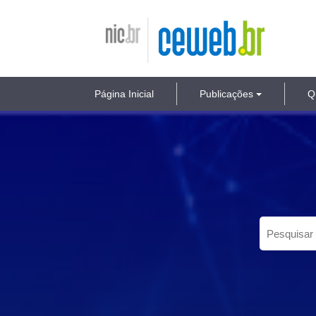
ir
para
Nic.br
Ceweb.br
o
conteúdo
Página Inicial
Publicações
Q
Pesquisar