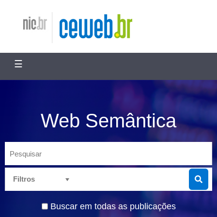
ir
para
Nic.br
Ceweb.br
o
conteúdo
☰
Web Semântica
Pesquisar
Buscar em todas as publicações