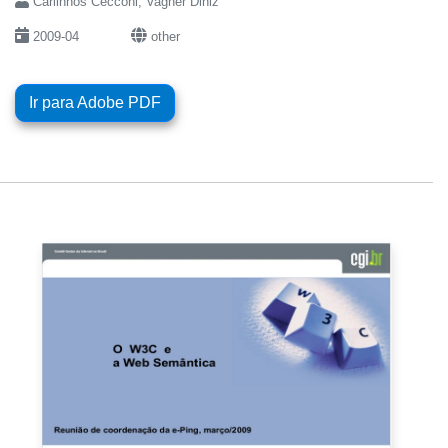
Carlinhos Cecconi; Vagner Diniz
2009-04
other
Ir para Adobe PDF