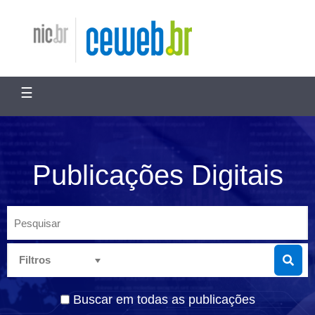
ir
para
Nic.br
Ceweb.br
o
conteúdo
☰
Publicações Digitais
Pesquisar
Buscar em todas as publicações