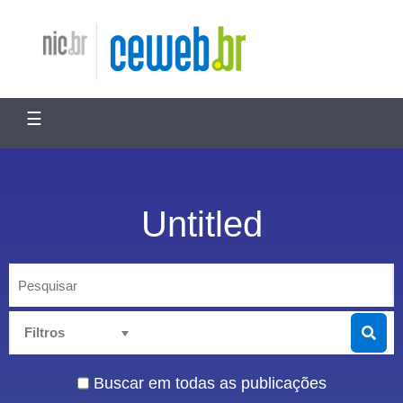
ir
para
Nic.br
Ceweb.br
o
conteúdo
☰
Untitled
Pesquisar
Buscar em todas as publicações